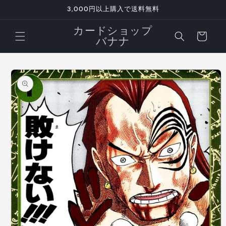
コンテ
3,000円以上購入で送料無料
ンツに
進む
カ
カードショップ
ー
バナナ
ト
商品情
報にス
キップ