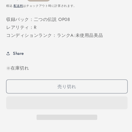
を
常
税込
配送料
はチェックアウト時に計算されます。
開
価
く
格
収録パック：二つの伝説 OP08
レアリティ：R
コンディションランク：ランクA:未使用品美品
Share
在庫切れ
売り切れ