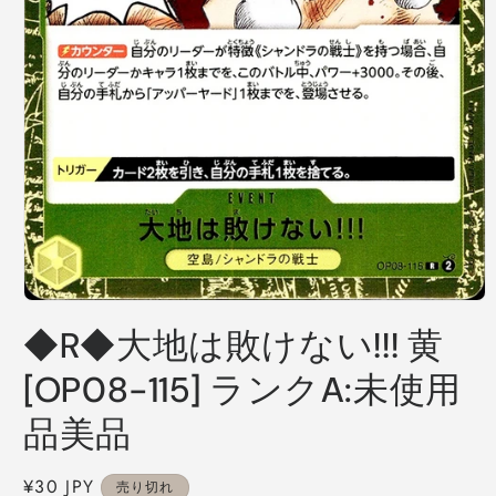
モ
ー
◆R◆大地は敗けない!!! 黄
ダ
ル
[OP08-115] ランクA:未使用
で
メ
品美品
デ
ィ
ア
通
¥30 JPY
売り切れ
(1)